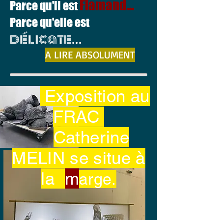
Flamand
...
Parce qu'il est
Parce qu'elle est
délicate
...
A LIRE ABSOLUMENT
Exposition
au
FRAC
Catherine
MELIN se situe à
la
m
arge.