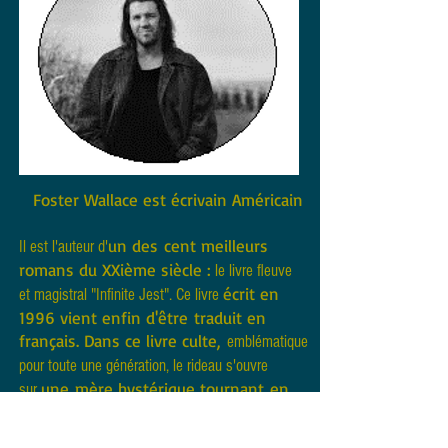
Foster Wallace est écrivain Américain
un des cent meilleurs
Il est l'auteur d'
romans du XXième siècle :
le livre fleuve
écrit en
et magistral "Infinite Jest". Ce livre
1996 vient enfin d'être traduit en
français.
Dans ce livre culte,
emblématique
pour toute une génération,
le rideau s'ouvre
une mère hystérique tournant en
sur
boucle dans un jardin tiré au cordeau...