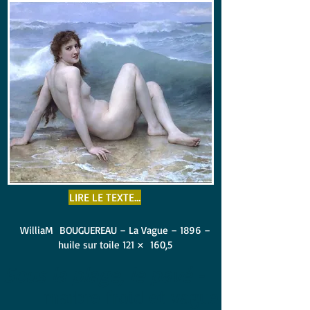
LIRE LE TEXTE...
WilliaM BOUGUEREAU – La Vague – 1896 –
huile sur toile 121 × 160,5
Sous la plage, le pavé
-
marbre froid et vague