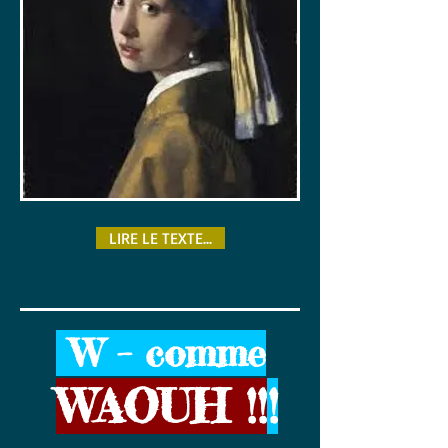
LIRE LE TEXTE...
W – comme
WAOUH !!
!