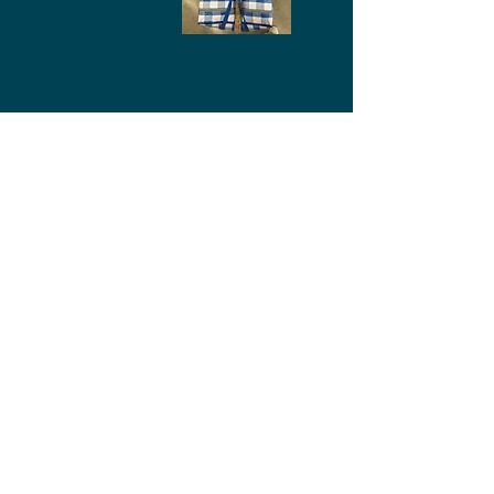
Quelque chose est passée
Quelqu’un voulait dire
L’autre voulait s’asseoir
Le troisième espérait du définitif…
ou pas ?
Est-on toujours obligé de s’asseoir
dans du définitif ?
Vivre c’est bouger
Bouger c’est tracer
Ce qui fait trace c’est ce qui a
bougé