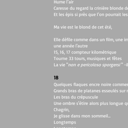
Hume l’air
Caresse du regard la crinière blonde 
Et les épis si près que l’on pourrait l
Ma vie est le blond de cet été,
Elle défile comme dans un film, une i
une année l'autre
15, 16, 17 compteur kilométrique
Tourne 33 tours, musiques et fêtes
La vie "
non e pericoloso sporgersi
" -
18
Quelques flaques encre noire commenc
Grands bras de platanes esseulés sur 
Les bras du crépuscule
Une ombre s'étire alors plus longue qu
Chagrin,
Je glisse dans mon sommeil...
Longtemps