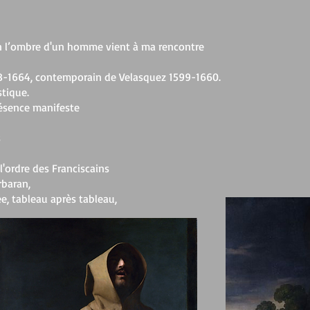
on l’ombre d'un homme vient à ma rencontre
98-1664, contemporain de Velasquez 1599-1660.
stique.
résence manifeste
s
l'ordre des Franciscains
rbaran,
, tableau après tableau,