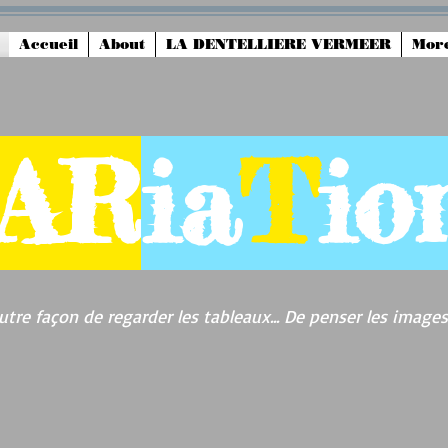
Accueil
About
LA DENTELLIERE VERMEER
Mor
AR
ia
T
io
utre façon de regarder les tableaux... De penser les images