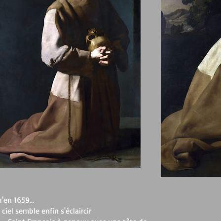
'en 1659...
 ciel semble enfin s'éclaircir