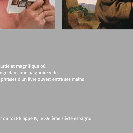
bsurde et magnifique où
nge dans une baignoire vide,
 phrases d'un livre ouvert entre ses mains
our du roi Philippe IV, le XVIIème siècle espagnol