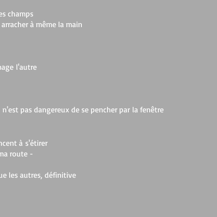
des champs
es arracher à même la main
mage l'autre
il n'est pas dangereux de se pencher par la fenêtre
ent à s'étirer
ma route -
e les autres, définitive