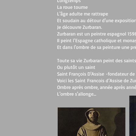
Longtemps
La roue tourne
L'âge adulte me rattrape
Et soudain au détour d'une expositi
Je découvre Zurbaran.
Zurbaran est un peintre espagnol 15
Il peint l’Espagne catholique et mona
Et dans l'ombre de sa peinture une p
Toute sa vie Zurbaran peint des saint
Ou plutôt un saint
Saint François D'Assise -fondateur de 
Voici les Saint Francois d’Assise de Zu
Ombre après ombre, année après année
L'ombre s'allonge...