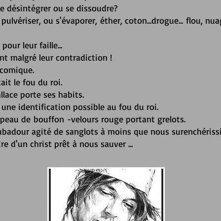
se désintégrer ou se dissoudre?
pulvériser, ou s'évaporer,
éther, coton...drogue... flou, n
our leur faille...
t malgré leur contradiction !
 comique.
it le fou du roi.
llace porte ses habits.
ne identification possible au fou du roi.
eau de bouffon -velours rouge portant grelots.
ubadour agité de sanglots à moins que nous surenchériss
ire d'un christ prêt à nous sauver
...