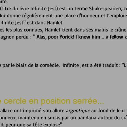
ire.
(titre du livre Infinite Jest) est un terme Shakespearien, c
 lui donne régulièrement une
place d'honneur et
l’emploie 
Infinite Jest" est dans Hamlet.
es les plus connues, Hamlet tient dans ses mains le crâne
pagnon perdu : "
Alas, poor Yorick! I knew him ... a fellow
o
e par le biais de la comédie.
Infinite Jest a été traduit : "
ercle en position serrée...
llace ont imprimé son allure
argentique
au fond de leur r
nneux, maintenu en sursis par un bandana autour du crâ
ait peur que sa tête explose"