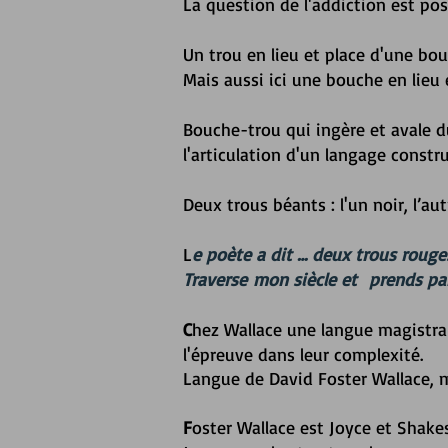
La question de l'addiction est posé
Un trou en lieu et place d'une bo
Mais aussi ici une bouche en lieu 
Bouche-trou qui ingère et avale d
l'articulation d'un langage constru
Deux trous béants : l'
un noir, l’au
L
e poète a dit … deux trous rouges
Traverse mon siècle et prends pa
C
hez Wallace u
ne langue magistral
l'épreuve dans leur complexité.
Langue de David Foster Wallace, m
F
oster Wallace est Joyce et Shakes