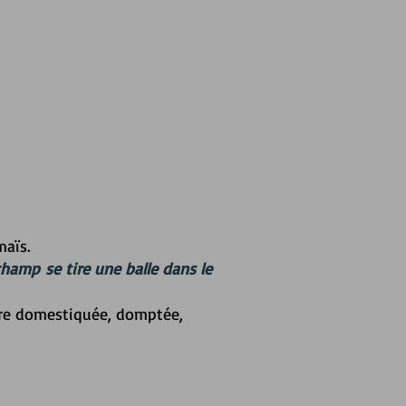
maïs.
n champ
se tire une balle dans le
ature domestiquée, domptée,