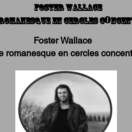
foster wallace
o
romanesque en cercles c
ncen
ster Wallace
 romanesque en cercles concent