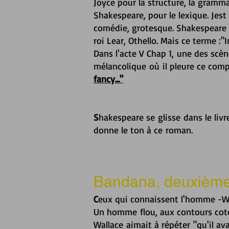
Joyce pour la structure, la gramma
Shakespeare, pour le lexique. Jest 
comédie, grotesque. Shakespeare
roi Lear, Othello. Mais ce terme :"
Dans l'acte V Chap 1, une des scèn
mélancolique
où il pleure ce com
fancy..."
S
hakespeare se glisse dans le livr
donne le ton à ce roman.
Bandana, deuxième c
C
eux qui connaissent l'homme -Wa
Un homme flou, aux contours coto
Wallace aimait à répéter "qu'il av