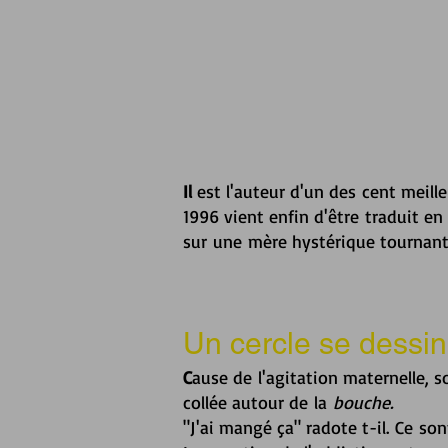
Il
est l'auteur d'
un des cent meille
1996 vient enfin d'être traduit en
sur
une mère hystérique tournant
Un cercle se dessine
C
ause de
l'agitation maternelle, s
collée autour de la
bouche.
"J'ai mangé ça" radote t-il. Ce so