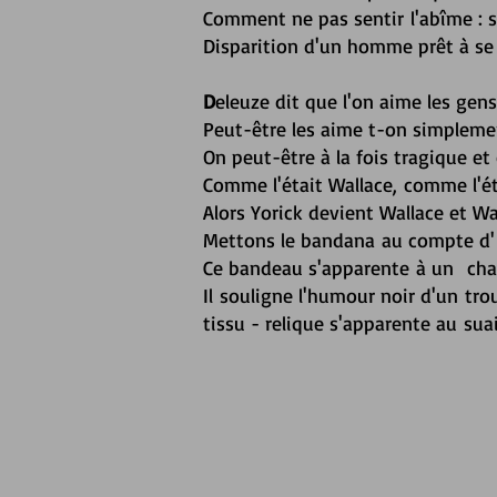
Comment ne pas sentir l'abî
me :
D
isparition d'un homme prêt à se
D
eleuze dit que l'on aime les gens p
Peut-être les aime t-on simplemen
On peut-être à la fois tragique et
Comme l'était Wallace, comme l'éta
Alors Yorick devient Wallace et Wa
Mettons le bandana au compte d' u
Ce bandeau s'apparente à un
chap
Il
souligne l'humour noir d'un tro
tissu - relique s'apparente au
sua