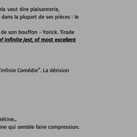
ela veut dire plaisanterie,
dans la plupart de ses pièces : le
 de son bouffon - Yorick. Tirade
f infinite jest
, of most excellent
L'infinie Comédie".
La dérision
étine...
ne qui semble faire compression.