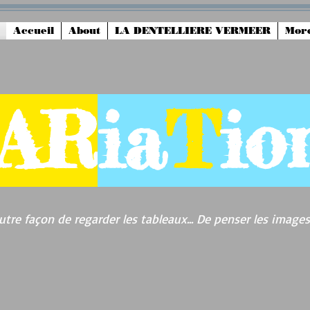
Accueil
About
LA DENTELLIERE VERMEER
Mor
AR
ia
T
io
utre façon de regarder les tableaux... De penser les images