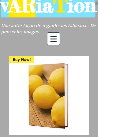
v
AR
ia
T
ion
Une autre façon de regarder les tableaux... De
penser les images
Buy Now!